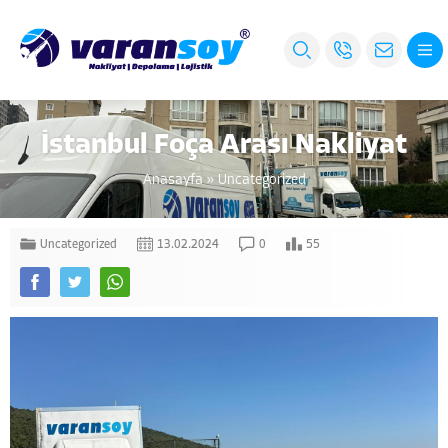
İstanbul Foça Arası Nakliyat
Anasayfa
»
Uncategorized
Uncategorized
13.02.2024
0
55