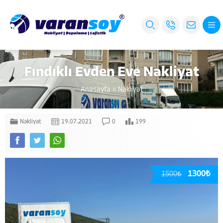
Fındıklı Evden Eve Nakliyat
Anasayfa
»
Nakliyat
Nakliyat
19.07.2021
0
199
1300₺
1500₺