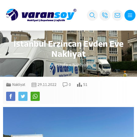
İstanbul Erzincan Evden Eve
Nakliyat
Anasayfa
»
Nakliyat
Nakliyat
29.11.2022
0
51