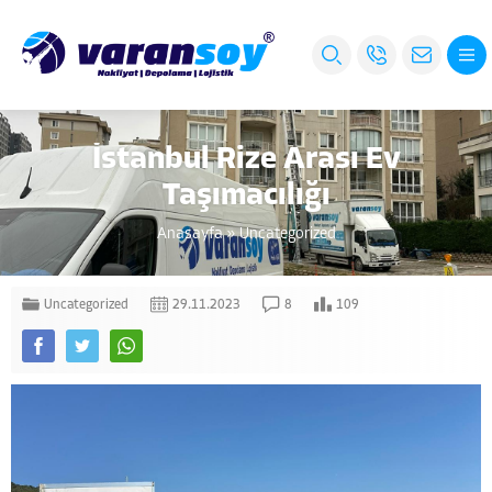
İstanbul Rize Arası Ev
Taşımacılığı
Anasayfa
»
Uncategorized
Uncategorized
29.11.2023
8
109