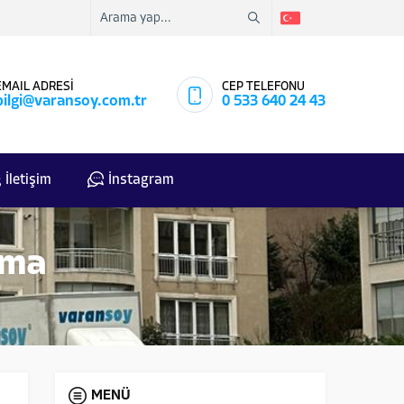
EMAIL ADRESİ
CEP TELEFONU
bilgi@varansoy.com.tr
0 533 640 24 43
İletişim
İnstagram
ıma
MENÜ