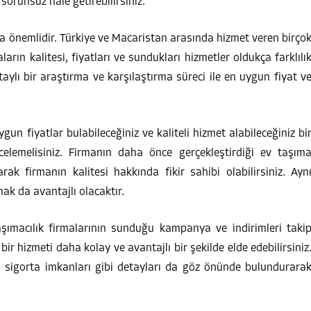
sorunsuz hale getirebilirsiniz.
a önemlidir. Türkiye ve Macaristan arasında hizmet veren birço
arın kalitesi, fiyatları ve sundukları hizmetler oldukça farklılı
ylı bir araştırma ve karşılaştırma süreci ile en uygun fiyat v
ygun fiyatlar bulabileceğiniz ve kaliteli hizmet alabileceğiniz bi
ncelemelisiniz. Firmanın daha önce gerçekleştirdiği ev taşım
ak firmanın kalitesi hakkında fikir sahibi olabilirsiniz. Ayn
ak da avantajlı olacaktır.
Taşımacılık firmalarının sunduğu kampanya ve indirimleri taki
ir hizmeti daha kolay ve avantajlı bir şekilde elde edebilirsiniz
 sigorta imkanları gibi detayları da göz önünde bulundurara