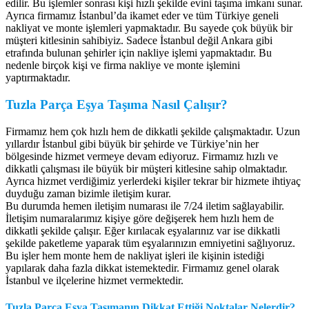
edilir. Bu işlemler sonrası kişi hızlı şekilde evini taşıma imkanı sunar.
Ayrıca firmamız İstanbul’da ikamet eder ve tüm Türkiye geneli
nakliyat ve monte işlemleri yapmaktadır. Bu sayede çok büyük bir
müşteri kitlesinin sahibiyiz. Sadece İstanbul değil Ankara gibi
etrafında bulunan şehirler için nakliye işlemi yapmaktadır. Bu
nedenle birçok kişi ve firma nakliye ve monte işlemini
yaptırmaktadır.
Tuzla Parça Eşya Taşıma Nasıl Çalışır?
Firmamız hem çok hızlı hem de dikkatli şekilde çalışmaktadır. Uzun
yıllardır İstanbul gibi büyük bir şehirde ve Türkiye’nin her
bölgesinde hizmet vermeye devam ediyoruz. Firmamız hızlı ve
dikkatli çalışması ile büyük bir müşteri kitlesine sahip olmaktadır.
Ayrıca hizmet verdiğimiz yerlerdeki kişiler tekrar bir hizmete ihtiyaç
duyduğu zaman bizimle iletişim kurar.
Bu durumda hemen iletişim numarası ile 7/24 iletim sağlayabilir.
İletişim numaralarımız kişiye göre değişerek hem hızlı hem de
dikkatli şekilde çalışır. Eğer kırılacak eşyalarınız var ise dikkatli
şekilde paketleme yaparak tüm eşyalarınızın emniyetini sağlıyoruz.
Bu işler hem monte hem de nakliyat işleri ile kişinin istediği
yapılarak daha fazla dikkat istemektedir. Firmamız genel olarak
İstanbul ve ilçelerine hizmet vermektedir.
Tuzla Parça Eşya Taşımanın Dikkat Ettiği Noktalar Nelerdir?