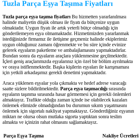
Tuzla Parça Eşya Taşıma Fiyatları
Tuzla parça eşya taşıma fiyatları
Bu hizmetten yararlanılması
halinde maliyetin düşük olması ile fiyatı da bütçenize uygun
olmaktadır. Uygun fiyatı ile artık yeterli bütçe olmadığı için
gönderilemeyen eşya olmamaktadır. Hizmetimizden yararlanmak
istediğinizde firmamız ile iletişime geçmeniz halinde ekiplerimiz
uygun olduğunuz zamanı öğrenmekte ve bu süre içinde evinize
gelerek eşyaların paketleme ve ambalajlamasını yapmaktadırlar.
Bundan sonra da eşyaların araçlara yüklenmesine geçilmektedir.
İçleri geniş araçlarımızda eşyalarınız için özel bir bölüm ayrılmakta
ve oraya istiflenmektedir. Başka kişilerin eşyaları ile karışmaması
için yetkili arkadaşımız gerekli denetimi yapmaktadır.
Araca yüklenen eşyalar yola çıkmakta ve hedef adrese varacağı
saatte sizlere bildirilmektedir.
Parça
eşya taşımacılığı
sırasında
eşyaların taşınma sırasında hasar görmemesi için gerekli önlemleri
almaktayız. Trafikte olduğu zaman içinde ise olabilecek kazaları
önlemek elimizde olmadığından bu durumun sıkıntı yaşatmasını
önlemek için sigortalı nakliyat yapmaktayız. Gönderdiğiniz eşyanın
miktarı ne olursa olsun mutlaka sigorta yaptıktan sonra teslim
almakta ve içinizin rahat olmasını sağlamaktayız.
Parça Eşya Taşıma
Nakliye Ücretleri