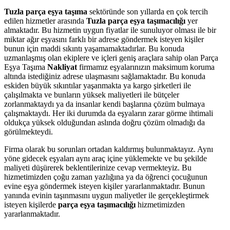
Tuzla parça eşya taşıma
sektöründe son yıllarda en çok tercih
edilen hizmetler arasında
Tuzla
parça eşya taşımacılığı
yer
almaktadır. Bu hizmetin uygun fiyatlar ile sunuluyor olması ile bir
miktar ağır eşyasını farklı bir adrese göndermek isteyen kişiler
bunun için maddi sıkıntı yaşamamaktadırlar. Bu konuda
uzmanlaşmış olan ekiplere ve içleri geniş araçlara sahip olan Parça
Eşya Taşıma
Nakliyat
firmamız eşyalarınızın maksimum koruma
altında istediğiniz adrese ulaşmasını sağlamaktadır. Bu konuda
eskiden büyük sıkıntılar yaşanmakta ya kargo şirketleri ile
çalışılmakta ve bunların yüksek maliyetleri ile bütçeler
zorlanmaktaydı ya da insanlar kendi başlarına çözüm bulmaya
çalışmaktaydı. Her iki durumda da eşyaların zarar görme ihtimali
oldukça yüksek olduğundan aslında doğru çözüm olmadığı da
görülmekteydi.
Firma olarak bu sorunları ortadan kaldırmış bulunmaktayız. Aynı
yöne gidecek eşyaları aynı araç içine yüklemekte ve bu şekilde
maliyeti düşürerek beklentilerinize cevap vermekteyiz. Bu
hizmetimizden çoğu zaman yazlığına ya da öğrenci çocuğunun
evine eşya göndermek isteyen kişiler yararlanmaktadır. Bunun
yanında evinin taşınmasını uygun maliyetler ile gerçekleştirmek
isteyen kişilerde
parça eşya taşımacılığı
hizmetimizden
yararlanmaktadır.