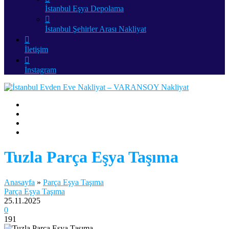
İstanbul Eşya Depolama
İstanbul Şehirler Arası Nakliyat
İletişim
İnstagram
Tuzla Parça Eşya Taşıma
Anasayfa
»
Parça Eşya Taşıma
Parça Eşya Taşıma
25.11.2025
0
191