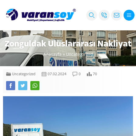
Zonguldak Uluslararası Nakliyat
Anasayfa
»
Uncategorized
Uncategorized
07.02.2024
0
70